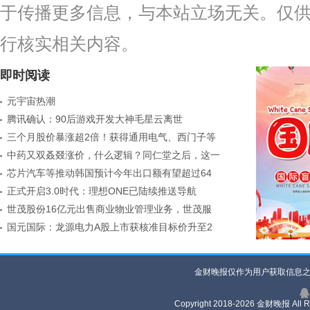
于传播更多信息，与本站立场无关。仅
行核实相关内容。
即时阅读
元宇宙热潮
腾讯确认：90后游戏开发大神毛星云离世
三个月股价暴涨超2倍！获得通用电气、西门子等
中药又双叒叕涨价，什么逻辑？同仁堂之后，这一
芯片汽车等推动韩国预计今年出口额有望超过64
正式开启3.0时代：理想ONE已陆续推送导航
世茂股份16亿元出售商业物业管理业务，世茂服
国元国际：龙源电力A股上市获核准目标价升至2
金财晚报仅作为用户获取信息之
Copyright 2018-
2026 金财晚报 All R