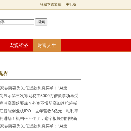
收藏本篇文章
|
手机版
搜索
宏观经济
财富人生
视界
7家券商要为31亿退款利息买单！“AI第一
尚展示第三次筹划易主5000万借款事项再受
汤集团暂缓上市，多家券
商冲高回落要凉？外资不惧新高加速抢筹板
关注
江智能创业板IPO，去年营收6亿元，毛利率
拥进场！机构坐不住了，这个板块刚刚被新
行
7家券商要为31亿退款利息买单：“AI第一
货逾4亿！更是被7只基金抱