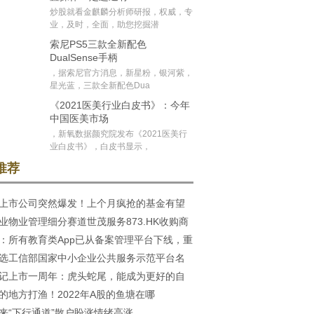
炒股就看金麒麟分析师研报，权威，专
业，及时，全面，助您挖掘潜
索尼PS5三款全新配色
DualSense手柄
，据索尼官方消息，新星粉，银河紫，
星光蓝，三款全新配色Dua
《2021医美行业白皮书》：今年
中国医美市场
，新氧数据颜究院发布《2021医美行
业白皮书》，白皮书显示，
推荐
上市公司突然爆发！上个月疯抢的基金有望
业物业管理细分赛道世茂服务873.HK收购商
：所有教育类App已从备案管理平台下线，重
管理服务相关业务
选工信部国家中小企业公共服务示范平台名
后上线
记上市一周年：虎头蛇尾，能成为更好的自
的地方打渔！2022年A股的鱼塘在哪
来“下行通道”散户盼涨情绪高涨