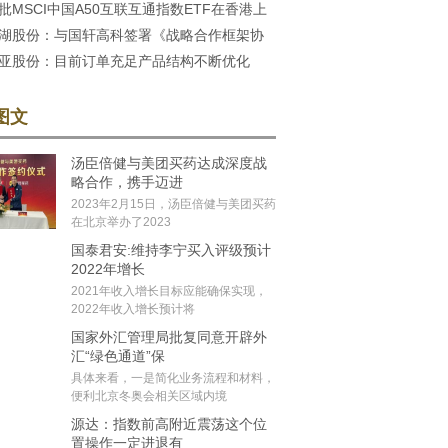
批MSCI中国A50互联互通指数ETF在香港上
汤集团暂缓上市多家券商
湖股份：与国轩高科签署《战略合作框架协
亚股份：目前订单充足产品结构不断优化
图文
汤臣倍健与美团买药达成深度战
略合作，携手迈进
2023年2月15日，汤臣倍健与美团买药
在北京举办了2023
国泰君安:维持李宁买入评级预计
2022年增长
2021年收入增长目标应能确保实现，
2022年收入增长预计将
国家外汇管理局批复同意开辟外
汇“绿色通道”保
具体来看，一是简化业务流程和材料，
便利北京冬奥会相关区域内境
源达：指数前高附近震荡这个位
置操作一定进退有