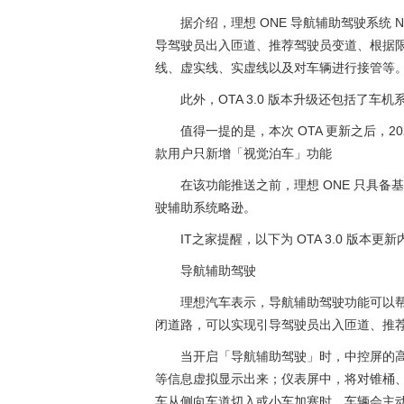
据介绍，理想 ONE 导航辅助驾驶系统 
导驾驶员出入匝道、推荐驾驶员变道、根据
线、虚实线、实虚线以及对车辆进行接管等
此外，OTA 3.0 版本升级还包括了
值得一提的是，本次 OTA 更新之后，20
款用户只新增「视觉泊车」功能
在该功能推送之前，理想 ONE 只具备基
驶辅助系统略逊。
IT之家提醒，以下为 OTA 3.0 版本更新
导航辅助驾驶
理想汽车表示，导航辅助驾驶功能可以
闭道路，可以实现引导驾驶员出入匝道、推
当开启「导航辅助驾驶」时，中控屏的
等信息虚拟显示出来；仪表屏中，将对锥桶
车从侧向车道切入或小车加塞时，车辆会主动