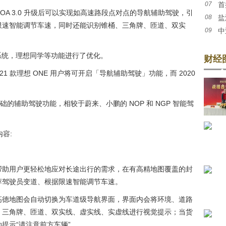
07
首
股”商
NOA 3.0 升级后可以实现如高速路段点对点的导航辅助驾驶，引
08
盐
市
限速智能调节车速，同时还能识别锥桶、三角牌、匝道、双实
09
中
议》
。
车机系统，理想同学等功能进行了优化。
财经
21 款理想 ONE 用户将可开启「导航辅助驾驶」功能，而 2020
础的辅助驾驶功能，相较于蔚来、小鹏的 NOP 和 NGP 智能驾
内容:
帮助用户更轻松地应对长途出行的需求，在有高精地图覆盖的封
荐驾驶员变道、根据限速智能调节车速。
高德地图会自动切换为车道级导航界面，界面内会将环境、道路
、三角牌、匝道、双实线、虚实线、实虚线进行视觉提示；当货
提示“请注意前方车辆”。