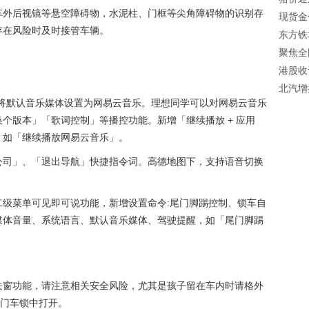
车外后视镜等悬空障碍物，水泥柱、门框等尖角障碍物的识别存
现货金
存在风险时及时接管车辆。
东方铁
见
聚焦全
港股收
北汽增
跌幅居
中将默认音乐媒体设置为网易云音乐。理想同学可以对网易云音乐
东
个版本」「歌词控制」等播控功能。新增「继续播放 + 应用
，如「继续播放网易云音乐」。
公司」、「退出导航」快捷指令词。高德地图下，支持语音切换
二级菜单可见即可说功能，新增设置命令:尾门脚踢控制、锁车自
媒体音量、系统语言、默认音乐媒体、驾驶提醒，如「尾门脚踢
关窗功能，请注意相关安全风险，尤其是孩子留在车内时请格外
车门车锁中打开。