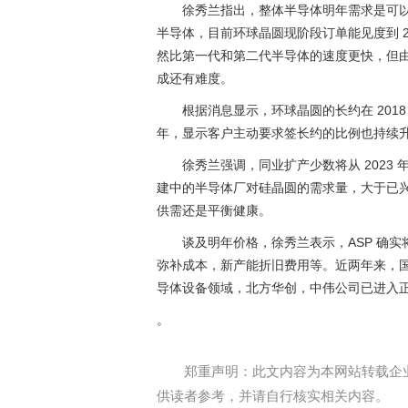
徐秀兰指出，整体半导体明年需求是可
半导体，目前环球晶圆现阶段订单能见度到 2
然比第一代和第二代半导体的速度更快，但由
成还有难度。
根据消息显示，环球晶圆的长约在 2018
年，显示客户主动要求签长约的比例也持续
徐秀兰强调，同业扩产少数将从 2023 
建中的半导体厂对硅晶圆的需求量，大于已兴建
供需还是平衡健康。
谈及明年价格，徐秀兰表示，ASP 确
弥补成本，新产能折旧费用等。近两年来，
导体设备领域，北方华创，中伟公司已进入
。
郑重声明：此文内容为本网站转载企
供读者参考，并请自行核实相关内容。