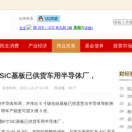
站务联系：
民生消费
产业经济
商业发展
基金债券
股票市场
财经
SiC基板已供货车用半导体厂，
发布时间：2021-12-27 02:48
阅读量：6677
01
陷
02
2
26日
半导体布局，并传出 6 寸碳化硅基板已供货意法半导体等欧洲
03
从
元同比增
明年产能更可望大增 3 倍。
04
根
亏损
05
圣
交易所
06
2
GaN 与 SiC，产能均将翻倍成长，且将在美国扩充 SiC 磊晶