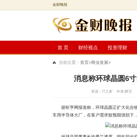
金财晚报
首 页
财经视点
投资理财
当前位置：
首页
>商业发展>
消息称环球晶圆6寸
来源：IT之家
作者:醉言
据钜亨网报道称，环球晶圆正扩大化合物
车用半导体大厂，在客户需求较预期强劲下，
环球晶圆董事长徐秀兰透露，明年同步扩产 