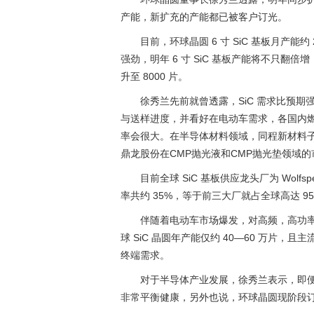
产能，新扩充的产能都已被客户订光。
目前，环球晶圆 6 寸 SiC 基板月产
强劲，明年 6 寸 SiC 基板产能将不只翻倍
升至 8000 片。
徐秀兰先前就曾透露，SiC 需求比预
与送样进度，并看好在电动车需求，各国内
率会很大。在半导体材料领域，同程新材料
鼎龙股份在CMP抛光液和CMP抛光垫领域
目前全球 SiC 基板供应龙头厂为 Wolf
率共约 35%，等于前三大厂就占全球高达 95%
伴随着电动车市场爆发，对高频，高功
球 SiC 晶圆年产能仅约 40—60 万片，
终端需求。
对于半导体产业发展，徐秀兰表示，即便
非常平衡健康，另外也说，环球晶圆现阶段订单