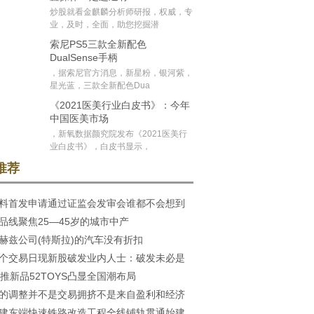
炒股就看金麒麟分析师研报，权威，专
业，及时，全面，助您挖掘潜
索尼PS5三款全新配色
DualSense手柄
，据索尼官方消息，新星粉，银河紫，
星光蓝，三款全新配色Dua
《2021医美行业白皮书》：今年
中国医美市场
，新氧数据颜究院发布《2021医美行
业白皮书》，白皮书显示，
推荐
料首发申请通过证监会发审会谁都不会想到
品线聚焦25—45岁的城市中产
躺枪
赫兹公司(特斯拉)的汽车没有折扣
个交易日现新股破发业内人士：破发未必是
断推新品52TOYS凸显全国潮布局
的调整并不是交易拥挤不是来自盈利和经济
建东端快速铁路改造工程全线铺轨贯通始建
恶化