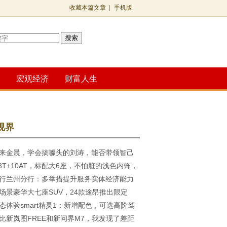
收藏本篇文章
|
手机版
搜索
宏观经济
财富人生
视界
来金晨，学会搞噱头的刘涛，能否带领智己
.3T+10AT，标配大6座，不怕脏的浅色内饰，
掀桌子呢？
行兰州分行：多举措提升服务实体经济能力
场景豪华大七座SUV，24款途昂推出限定
态体验smart精灵1：新增配色，可选高阶驾
揽境时尚
比新岚图FREE和新问界M7，我发现了差距