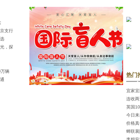
念
京支行
好选
光，探
0万辆
热门
通
宜家宜
连收两
沃EM9
英国1
体占比
今日来
一
价格真
9万不
蝉联襄
元起
李想安