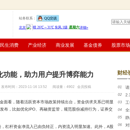
站务联系：
民生消费
产业经济
商业发展
基金债券
股票市场
财经
化功能，助力用户提升博弈能力
发布时间：2023-11-16 13:52
阅读量：4902 会员投稿
01
请
02
2
LS6
资金面看，随着活跃资本市场政策持续出台，资金供求关系已明显
03
工
有福利
快发布，比如优化IPO、再融资监管，规范股份减持行为，证券交
04
全
05
静
版，比
06
对
驶辅助
善，杠杆资金净流入已由负转正，内资流入明显加速。此外，A股