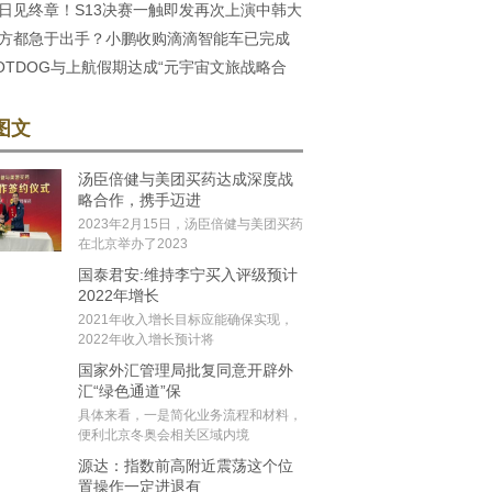
日见终章！S13决赛一触即发再次上演中韩大
方都急于出手？小鹏收购滴滴智能车已完成
OTDOG与上航假期达成“元宇宙文旅战略合
创文旅产业数字化创新标
图文
汤臣倍健与美团买药达成深度战
略合作，携手迈进
2023年2月15日，汤臣倍健与美团买药
在北京举办了2023
国泰君安:维持李宁买入评级预计
2022年增长
2021年收入增长目标应能确保实现，
2022年收入增长预计将
国家外汇管理局批复同意开辟外
汇“绿色通道”保
具体来看，一是简化业务流程和材料，
便利北京冬奥会相关区域内境
源达：指数前高附近震荡这个位
置操作一定进退有