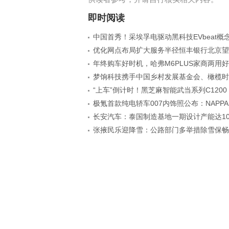
即时阅读
中国首秀！采埃孚电驱动黑科技EVbeat概
优化网点布局扩大服务半径恒丰银行北京望
年终购车好时机，哈弗M6PLUS家商两用
梦饷科技携手中国乡村发展基金会、橄榄时
“上车”倒计时！黑芝麻智能武当系列C1200
极氪首款纯电轿车007内饰照公布：NAPPA
长安汽车：泰国制造基地一期设计产能达1
张掖民乐迎降雪：公路部门多举措除雪保畅