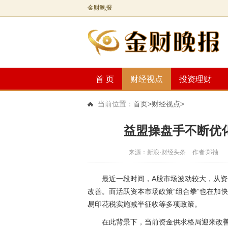
金财晚报
首 页
财经视点
投资理财
当前位置：
首页
>财经视点>
益盟操盘手不断优
来源：新浪·财经头条
作者:郑袖
最近一段时间，A股市场波动较大，从
改善。而活跃资本市场政策“组合拳”也在加
易印花税实施减半征收等多项政策。
在此背景下，当前资金供求格局迎来改