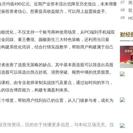
07
周
当月均值490亿元。近期产业资本流出也降至历史低位，未来增量
08
双
战
提振投资者信心。想要提高收益能力，可以用上益盟操盘手。
09
H
交割
作”共
功能优化，不仅支持一个账号两种使用场景，从PC端到手机端双
财经
黄金回踩、量王叠现、蹦极新生三大特色策略，还利用当日最
块构建系统化培训，结合行情实战教学，帮助用户构建属于自己
资者改善了选股无策略的缺点。其中基本面选股可以筛选出高股
面选股可以筛选出拐点抄底、强势突破、顺势中继的优质股票。
频课程。由专业老师录制实战技巧及要点，通过短时间的学习，
己的综合博弈能力，构建专属盈利体系。
三个维度，帮助用户找到自己的位置，从入门级参与者，成长为
业宣传资讯，目的在于传播更多信息，与本站立场无关。仅