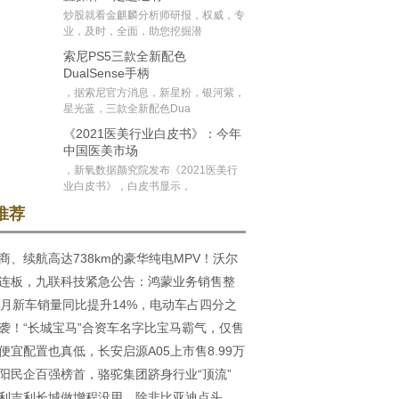
炒股就看金麒麟分析师研报，权威，专
业，及时，全面，助您挖掘潜
索尼PS5三款全新配色
DualSense手柄
，据索尼官方消息，新星粉，银河紫，
星光蓝，三款全新配色Dua
《2021医美行业白皮书》：今年
中国医美市场
，新氧数据颜究院发布《2021医美行
业白皮书》，白皮书显示，
推荐
商、续航高达738km的豪华纯电MPV！沃尔
连板，九联科技紧急公告：鸿蒙业务销售整
0售价81.8
0月新车销量同比提升14%，电动车占四分之
不高
袭！“长城宝马”合资车名字比宝马霸气，仅售
便宜配置也真低，长安启源A05上市售8.99万
火都难
阳民企百强榜首，骆驼集团跻身行业“顶流”
利吉利长城做增程没用，除非比亚迪点头