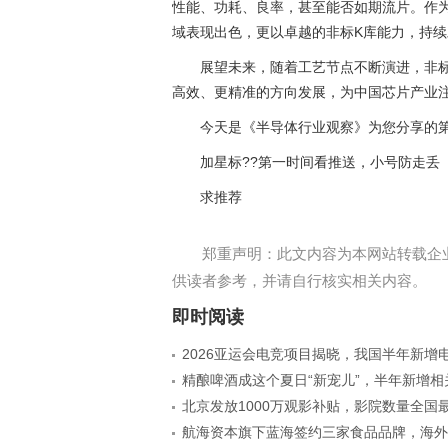
性能、功耗、良率，甚至能否如期流片。作为应
域表现出色，更以卓越的非标K库能力，持
展望未来，随着工艺节点不断演进，非标设
高效、更精准的方向发展，为中国芯片产业
今天是《半导体行业观察》为您分享的第
加星标??第一时间看推送，小号防走丢
求推荐
郑重声明：此文内容为本网站转载企
供读者参考，并请自行核实相关内容。
即时阅读
2026亚运会电竞项目揭晓，我国半年新增
精酿啤酒成这个夏日“新宠儿”，半年新增相
北京发放1000万观影补贴，影院数量全国
航海资本旗下蓝海签约三家食品品牌，海外