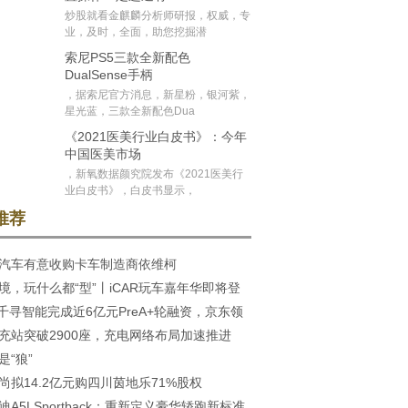
炒股就看金麒麟分析师研报，权威，专
业，及时，全面，助您挖掘潜
索尼PS5三款全新配色
DualSense手柄
，据索尼官方消息，新星粉，银河紫，
星光蓝，三款全新配色Dua
《2021医美行业白皮书》：今年
中国医美市场
，新氧数据颜究院发布《2021医美行
业白皮书》，白皮书显示，
推荐
汽车有意收购卡车制造商依维柯
境，玩什么都“型”丨iCAR玩车嘉年华即将登
ds千寻智能完成近6亿元PreA+轮融资，京东领
充站突破2900座，充电网络布局加速推进
7、顺为等老
是“狼”
尚拟14.2亿元购四川茵地乐71%股权
迪A5LSportback：重新定义豪华轿跑新标准