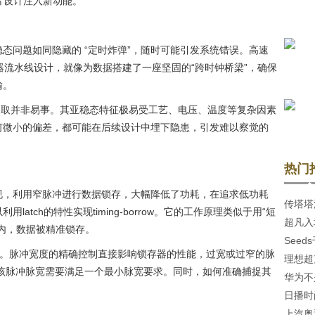
芯片设计注入新动能。
态问题如同隐藏的 “定时炸弹”，随时可能引发系统错误。高速
器流水线设计，就像为数据搭建了一座坚固的“跨时钟桥梁”，确保
输。
提取并非易事。其亚稳态特征极易受工艺、电压、温度等复杂因素
何微小的偏差，都可能在后续设计中埋下隐患，引发难以察觉的
热门
规，利用窄脉冲进行数据锁存，大幅降低了功耗，在追求低功耗
传塔塔
atch的特性实现timing-borrow。它的工作原理类似于用“短
超凡入
内，数据被精准锁存。
See
陆羊城
题。脉冲宽度的精确控制直接影响锁存器的性能，过宽或过窄的脉
理想超
投，P
该脉冲脉宽需要满足一个最小脉宽要求。同时，如何准确捕捉其
华为不
日播时
上汽奥