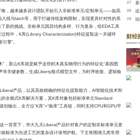
07
暑
5G相
平衡，越来越多设计团队开始引入非标准单元/定制单元——如高
08
成
超130
入线与latch等，用于打破传统架构限制，实现更具针对性的系
09
福
了新的挑战。非标单元因其结构多样、行为复杂，给EDA工具
理机亮相
(Library Characterization)特征提取这一关键环
财经
形引擎”。
木”，那么K库就是赋予这些积木真实物理行为的特征化“基因图
等关键参数，生成Liberty格式模型文件，为时序收敛、逻辑验
iberal产品，以其高效精确的特征化提取能力，AI智能化技术和
全栈式K库解决方案，其K库对象包括标准单元Standard
noff级别输出，全方位“K库”+“验库”工具链，同时支持CPU和GPU平
一背景下，华大九天Liberal产品针对客户的定制非标准单元更
签核标准为先进工艺的复杂设计保驾护航。下文将围绕几类常用