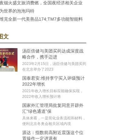
夜烟火盛文旅消费燃，全国夜经济相关企业
关企业12万家
为世界的泡泡玛特
万家
维克全新一代美善品174;TM7多功能智能料
2025CBME国
图文
汤臣倍健与美团买药达成深度战
略合作，携手迈进
2023年2月15日，汤臣倍健与美团买药
在北京举办了2023
国泰君安:维持李宁买入评级预计
2022年增长
2021年收入增长目标应能确保实现，
2022年收入增长预计将
国家外汇管理局批复同意开辟外
汇“绿色通道”保
具体来看，一是简化业务流程和材料，
便利北京冬奥会相关区域内境
源达：指数前高附近震荡这个位
置操作一定进退有