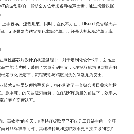
VT的波动影响，能够全方位考虑各种噪声因素，通过海量数据
。
f级别；上手容易、流程规范。同时，在效率方面，Liberal 凭借强大并
时间。无论是复杂的定制化非标准单元，还是大规模标准单元库，
围
诸多客户在高性能芯片设计的构建进程中，对于定制化设计K库，面临重
代高性能芯片时，采用了大量定制单元，K库提取成为项目推进的
极端定制化场景下，流程繁琐与精度损失的问题尤为突出。
九天的专业技术支持团队便携手客户，精心构建了一套贴合项目需求的标
置。原本棘手的问题迎刃而解，在保证K库质量的前提下，效率大
，赢得客户高度认可。
靠、高效率”的今天，K库特征提取早已不仅是工具链中的一个环
在面对非标准单元时，其建模精度和提取效率更直接关系到芯片