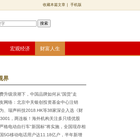
收藏本篇文章
|
手机版
搜索
宏观经济
财富人生
视界
费升级浪潮下，中国品牌如何从“国货”走
友网络：北京中关银创投资基金中心注销
康新国货”？
为、瑞声科技2018.HK等38家深企入选《财
03001，两连板！海外机构关注多只绩优股
国500强
严格电动自行车“新国标”将实施，全国现存相
国5G移动电话用户达11.18亿户，半年新增
超97.3万家