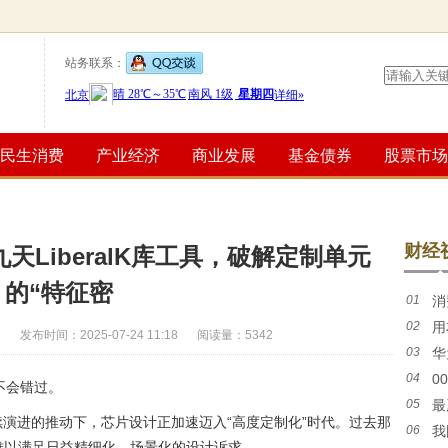
站务联系：
民生消费
产业经济
商业发展
基金债券
股票市场
财经
天LiberalK库工具，破解定制单元
的“特征密
01
消
02
用
向“健
发布时间：2025-07-24 11:18
阅读量：5342
03
华
04
0
富》中
不会错过。
05
最
续演进的推动下，芯片设计正加速迈入“高度定制化”时代。过去那
06
我
关企业
难以满足日益精细化、场景化的设计诉求。