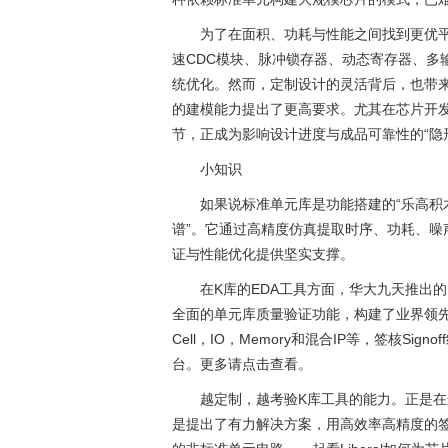
为了在面积、功耗与性能之间找到更优
速CDC模块、脉冲锁存器、动态寄存器、多输
统优化。然而，定制设计的灵活背后，也带来
的建模能力提出了更高要求。尤其在芯片开发过程中，K库
节，正成为影响设计进度与成品可靠性的“隐
小知识
如果说标准单元库是功能搭建的“乐高积
谱”。它通过高精度仿真提取时序、功耗、噪声
证与性能优化提供坚实支撑。
在K库的EDA工具方面，华大九天推出的L
全面的单元库质量验证功能，构建了业界领先的
Cell，IO，Memory和混合IP等，签核Sig
台。更多请点击查看。
越定制，越考验K库工具的能力。正是在这
是提出了有力解决方案，用高效率高精度的