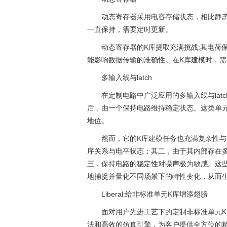
动态寄存器采用电容存储状态，相比静
一直保持，需要定时更新。
动态寄存器的K库提取充满挑战:其电荷
能影响数据传输的准确性。在K库建模时，
多输入线与latch
在定制电路中广泛应用的多输入线与la
后，由一个保持电路维持稳定状态。这类单
地位。
然而，它的K库建模任务也充满复杂性
序关系与电平状态；其二，由于其内部存在
三，保持电路的稳定性对噪声极为敏感。这
地捕捉并量化不同场景下的特性变化，从而
Liberal:给非标准单元K库增添翅膀
面对用户先进工艺下的定制非标准单元K库难
法和高效的仿真引擎，为客户提供全方位的