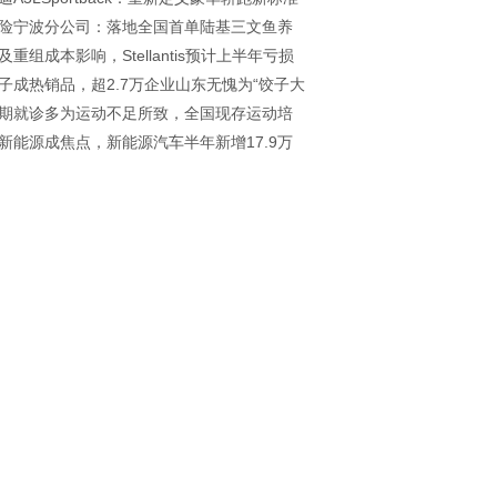
险宁波分公司：落地全国首单陆基三文鱼养
及重组成本影响，Stellantis预计上半年亏损
，助力水产养殖业绿色升级
子成热销品，超2.7万企业山东无愧为“饺子大
美元
期就诊多为运动不足所致，全国现存运动培
新能源成焦点，新能源汽车半年新增17.9万
超4.4万家