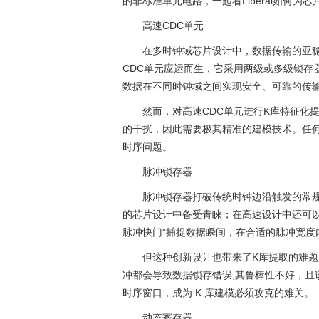
的非标准单元电路，一起看Liberal如何为
高速CDC单元
在多时钟域芯片设计中，数据传输的亚稳
CDC单元应运而生，它采用两级或多级锁存
数据在不同时钟域之间实现安全、可靠的传
然而，对高速CDC单元进行K库特征化
的干扰，因此需要极其精准的建模技术。任
时序问题。
脉冲锁存器
脉冲锁存器打破传统时钟边沿触发的常
的芯片设计中备受青睐；在高速设计中还可以利用l
脉冲快门”捕捉数据瞬间，在合适的脉冲宽度
但这种创新设计也带来了K库提取的难
冲都会导致数据锁存错误,其鲁棒性不好，且
时序窗口，成为 K 库建模必须攻克的难关。
动态寄存器