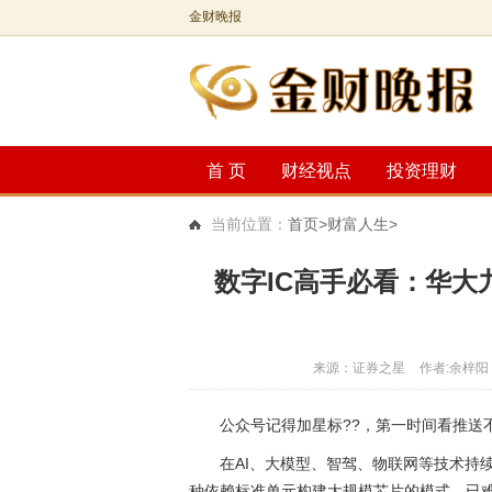
金财晚报
首 页
财经视点
投资理财
当前位置：
首页
>财富人生>
数字IC高手必看：华大九
来源：证券之星
作者:余梓阳
公众号记得加星标??，第一时间看推送
在AI、大模型、智驾、物联网等技术持
种依赖标准单元构建大规模芯片的模式，已