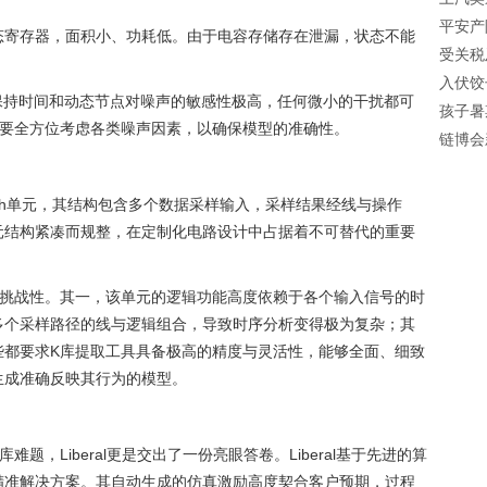
平安产
态寄存器，面积小、功耗低。由于电容存储存在泄漏，状态不能
受关税
殖保险
入伏饺
27亿
保持时间和动态节点对噪声的敏感性极高，任何微小的干扰都可
孩子暑
省”
需要全方位考虑各类噪声因素，以确保模型的准确性。
链博会
训企业
家
tch单元，其结构包含多个数据采样输入，采样结果经线与操作
元结构紧凑而规整，在定制化电路设计中占据着不可替代的重要
与挑战性。其一，该单元的逻辑功能高度依赖于各个输入信号的时
多个采样路径的线与逻辑组合，导致时序分析变得极为复杂；其
些都要求K库提取工具具备极高的精度与灵活性，能够全面、细致
生成准确反映其行为的模型。
题，Liberal更是交出了一份亮眼答卷。Liberal基于先进的算
精准解决方案。其自动生成的仿真激励高度契合客户预期，过程